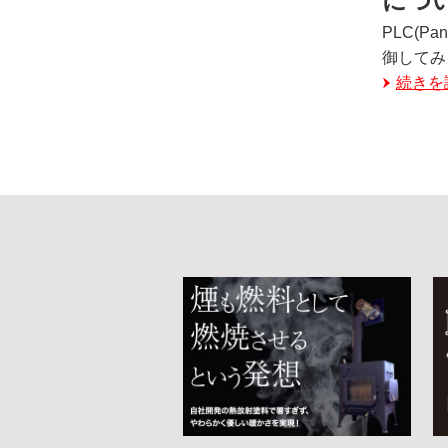
につ
PLC(P
御してみ
続きを