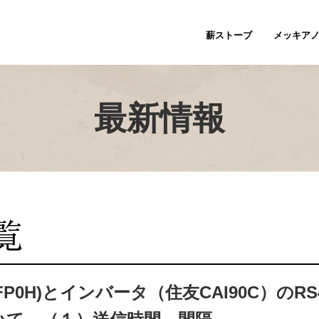
薪ストーブ
メッキア
最新情報
(FP0H)とインバータ（住友CAI90C）のRS