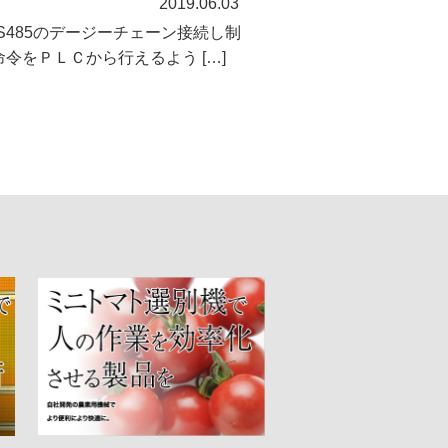
2019.06.03
を RS485のデージーチェーン接続し制
命令をＰＬＣから行えるよう […]