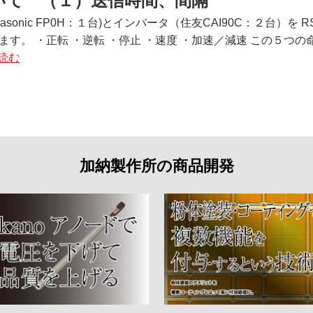
いて （１）送信時間、間隔
anasonic FP0H：１台)とインバータ（住友CAI90C：２台）
ます。 ・正転 ・逆転 ・停止 ・速度 ・加速／減速 この５つの
読む
加納製作所の商品開発