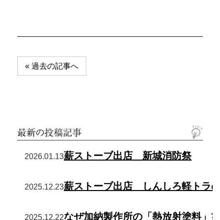
投
« 過去の記事へ
稿
ナ
ビ
ゲ
ー
シ
ョ
薪ストーブ出店 新城消防祭
2026.01.13
ン
薪ストーブ出店 しんしろ軽トラ
2025.12.23
なぜ加納製作所の「熱放射塗料」
2025.12.22