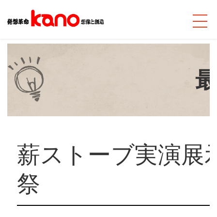
薪ストーブ実演展
祭