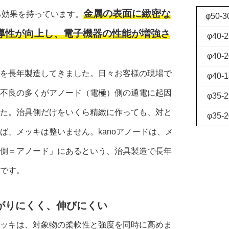
金属の表面に緻密な
る効果を持っています。
φ50-3
導性が向上し、電子機器の性能が増強さ
φ40-2
φ40-2
を長年製造してきました。日々お客様の現場で
φ40-1
不良の多くがアノード（電極）側の通電に起因
φ35-2
た。治具側だけをいくら精緻に作っても、対と
φ35-2
ば、メッキは整いません。kanoアノードは、メ
側＝アノード」にあるという、治具製造で長年
です。
曲がりにくく、伸びにくい
ッキは、対象物の柔軟性と強度を同時に高めま