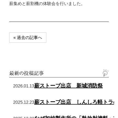
薪集めと薪割機の体験会を行いました。
投
« 過去の記事へ
稿
ナ
ビ
ゲ
ー
シ
ョ
薪ストーブ出店 新城消防祭
2026.01.13
ン
薪ストーブ出店 しんしろ軽トラ
2025.12.23