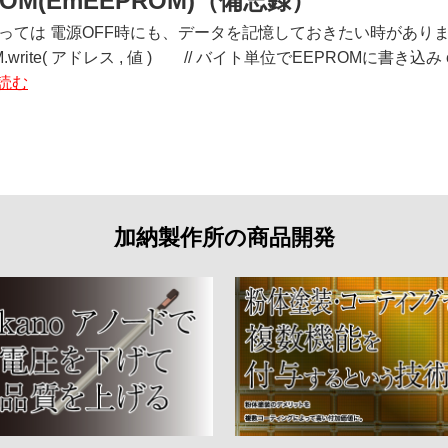
ROM(EmEEPROM)（備忘録）
ては 電源OFF時にも、データを記憶しておきたい時があります。 PS
.write( アドレス , 値 ) // バイト単位でEEPROMに書き込み ex:
読む
加納製作所の商品開発