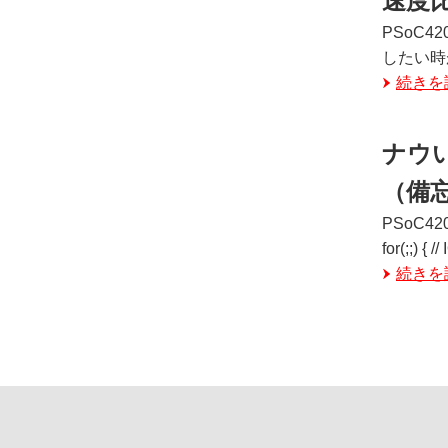
速度
PSoC
したい時が
続きを
ナウい
（備
PSoC
for(;;) 
続きを