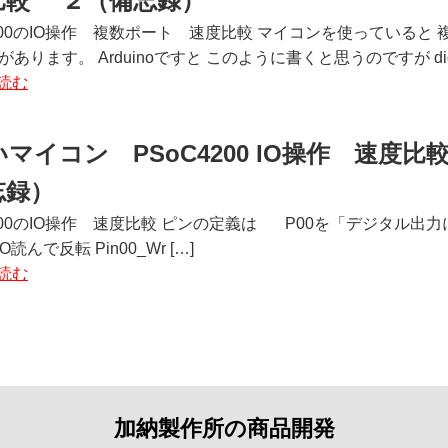
比較 ２（備忘録）
4200のIO操作 複数ポート 速度比較 マイコンを使っていると
あります。 Arduinoですと このように書くと思うのですが digitalWr
読む
マイコン PSoC4200 IO操作 速度比
忘録）
4200のIO操作 速度比較 ピンの定義は P00を「デジタル
{ // IO読んで反転 Pin00_Wr […]
読む
加納製作所の商品開発