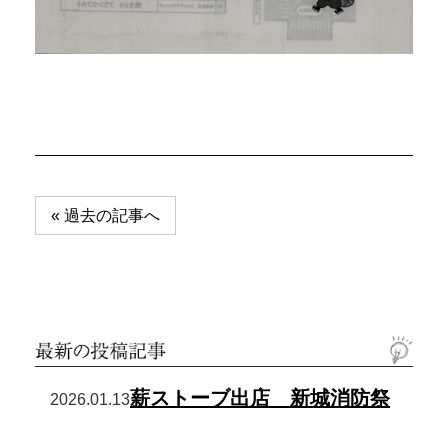
投
« 過去の記事へ
稿
ナ
ビ
ゲ
ー
シ
ョ
薪ストーブ出店 新城消防祭
2026.01.13
ン