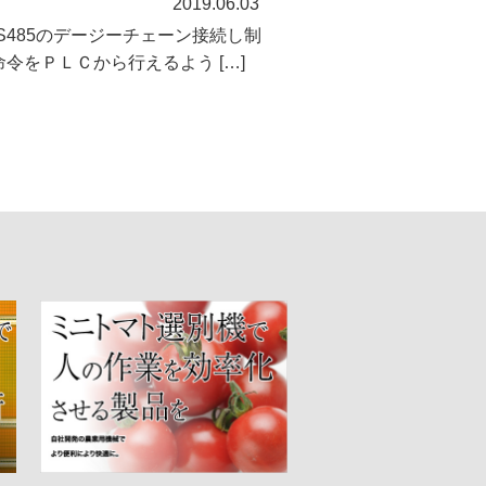
2019.06.03
を RS485のデージーチェーン接続し制
命令をＰＬＣから行えるよう […]