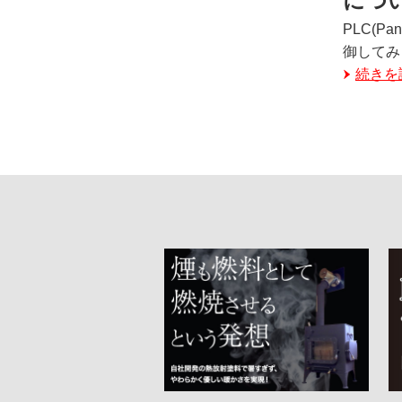
につ
PLC(P
御してみ
続きを