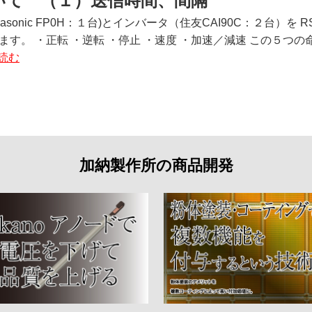
いて （１）送信時間、間隔
anasonic FP0H：１台)とインバータ（住友CAI90C：２台）
ます。 ・正転 ・逆転 ・停止 ・速度 ・加速／減速 この５つの
読む
加納製作所の商品開発