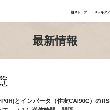
薪ストーブ
メッキア
最新情報
(FP0H)とインバータ（住友CAI90C）のRS